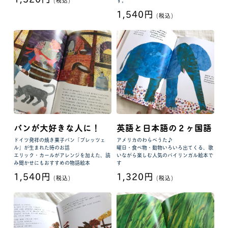
す。
1,540円
(税込)
パンが大好きな人に！
英語と日本語の２ヶ国語
ドイツ発祥の焼き菓子パン「プレッツェ
アメリカのわらべうた♪
ル」が生まれた時のお話
曜日・食べ物・動物いろいろ出てくる、歌
エリック・カールがアレンジを加えた、読
いながら楽しむ人気のバイリンガル絵本で
み聞かせにもおすすめの物語絵本
す
1,540円
1,320円
(税込)
(税込)