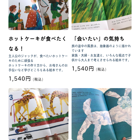
ホットケーキが食べたく
「会いたい」の気持ち
旅の途中の風景は、抽象画のように描かれ
なる！
ています
家族・夫婦・お友達と、いろんな視点で子
主人公のジャックが、食べたいホットケー
供から大人まで考えさせられる絵本です。
キのために頑張る
ホットケーキの作り方から、お母さんのお
1,540円
(税込)
手伝いなど学びどころもある絵本です。
1,540円
(税込)