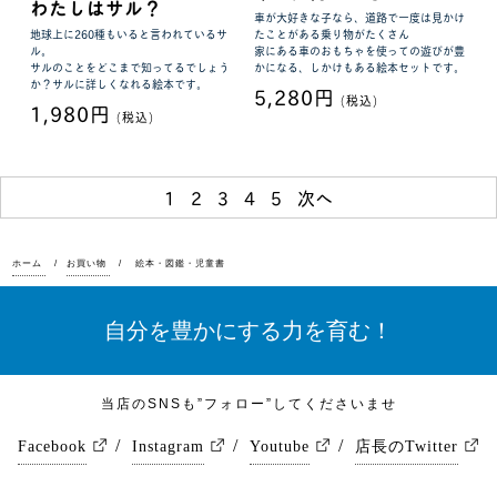
わたしはサル？
車が大好きな子なら、道路で一度は見かけ
地球上に260種もいると言われているサ
たことがある乗り物がたくさん
ル。
家にある車のおもちゃを使っての遊びが豊
サルのことをどこまで知ってるでしょう
かになる、しかけもある絵本セットです。
か？サルに詳しくなれる絵本です。
5,280円
(税込)
1,980円
(税込)
1
2
3
4
5
次へ
ホーム
お買い物
絵本・図鑑・児童書
自分を豊かにする力を育む！
当店のSNSも”フォロー”してくださいませ
Facebook
Instagram
Youtube
店長のTwitter