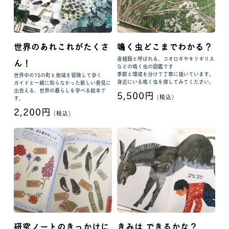
世界のあれこれがたくさ
鳴く虫どこまでわかる？
直翅類と呼ばれる、コオロギやキリギリス
ん！
などの鳴く虫の図鑑です
季節と環境を分けて丁寧に描いています。
世界中の15の町と地域を冒険して歩く
身近にいる鳴く虫を探してみてください。
ガイドと一緒に知らなかった新しい発見に
出会える、世界の暮らしを学べる絵本で
5,500円
(税込)
す。
2,200円
(税込)
研究ノートのきっかけに
きみは できるかな？