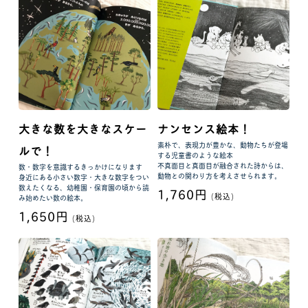
大きな数を大きなスケー
ナンセンス絵本！
素朴で、表現力が豊かな、動物たちが登場
ルで！
する児童書のような絵本
不真面目と真面目が融合された詩からは、
数・数字を意識するきっかけになります
動物との関わり方を考えさせられます。
身近にある小さい数字・大きな数字をつい
数えたくなる、幼稚園・保育園の頃から読
1,760円
(税込)
み始めたい数の絵本。
1,650円
(税込)