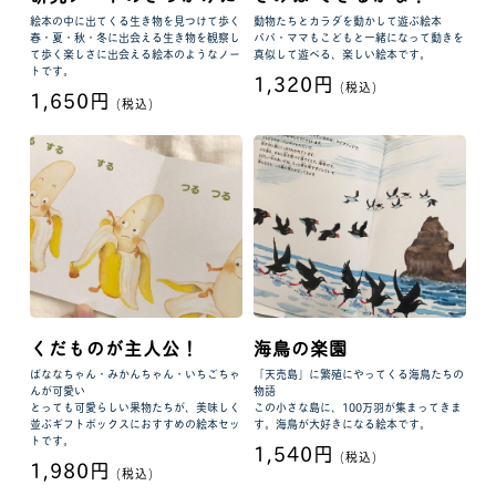
絵本の中に出てくる生き物を見つけて歩く
動物たちとカラダを動かして遊ぶ絵本
春・夏・秋・冬に出会える生き物を観察し
パパ・ママもこどもと一緒になって動きを
て歩く楽しさに出会える絵本のようなノー
真似して遊べる、楽しい絵本です。
トです。
1,320円
(税込)
1,650円
(税込)
くだものが主人公！
海鳥の楽園
ばななちゃん・みかんちゃん・いちごちゃ
「天売島」に繁殖にやってくる海鳥たちの
んが可愛い
物語
とっても可愛らしい果物たちが、美味しく
この小さな島に、100万羽が集まってきま
並ぶギフトボックスにおすすめの絵本セッ
す。海鳥が大好きになる絵本です。
トです。
1,540円
(税込)
1,980円
(税込)