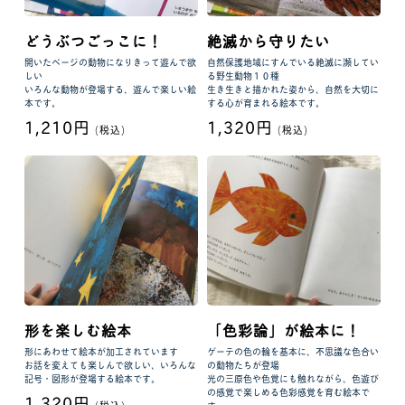
どうぶつごっこに！
絶滅から守りたい
開いたページの動物になりきって遊んで欲
自然保護地域にすんでいる絶滅に瀕してい
しい
る野生動物１０種
いろんな動物が登場する、遊んで楽しい絵
生き生きと描かれた姿から、自然を大切に
本です。
する心が育まれる絵本です。
1,210円
1,320円
(税込)
(税込)
形を楽しむ絵本
「色彩論」が絵本に！
形にあわせて絵本が加工されています
ゲーテの色の輪を基本に、不思議な色合い
お話を変えても楽しんで欲しい、いろんな
の動物たちが登場
記号・図形が登場する絵本です。
光の三原色や色覚にも触れながら、色遊び
の感覚で楽しめる色彩感覚を育む絵本で
1,320円
(税込)