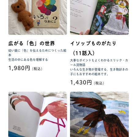
広がる「色」の世界
イソップものがたり
幼い娘に「色」を伝えるためにつくった絵
（11話入）
本
生活の中にある色を理解する
大事なポイントもよくわかるエリック・カ
ール流物語
1,980円
(税込)
いろんな生き物が登場する、生き物好きの
子にもおすすめの絵本です。
1,430円
(税込)