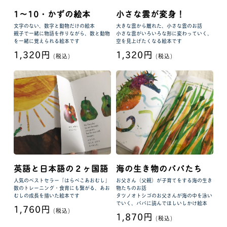
1〜10・かずの絵本
小さな雲が変身！
文字のない、数字と動物だけの絵本
大きな雲から離れた、小さな雲のお話
親子で一緒に物語を作りながら、数と動物
小さな雲がいろいろな形に変わっていく、
を一緒に覚えられる絵本です
空を見上げたくなる絵本です
1,320円
1,320円
(税込)
(税込)
英語と日本語の２ヶ国語
海の生き物のパパたち
人気のベストセラー「はらぺこあおむし」
お父さん（父親）が子育てをする海の生き
数のトレーニング・食育にも繋がる、あお
物たちのお話
むしの成長を描いた絵本です
タツノオトシゴのお父さんが海の中を泳い
でいく、パパに読んでほしいしかけ絵本
1,760円
(税込)
1,870円
(税込)