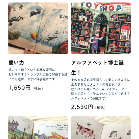
重い力
アルファベット博士誕
重力って何？という素朴な疑問に
生！
わかりやすく・シンプルに絵で解説する誰
にでも理解しやすい科学絵本です
そのまま読めば英語らしく聞こえるように
工夫されたカタカナ・発音表記つき
1,650円
(税込)
絵だけでも楽しめる、A〜Zまでテーマに
沿って読んで・学んでいくことができるア
ルファベットの図鑑です。
2,530円
(税込)