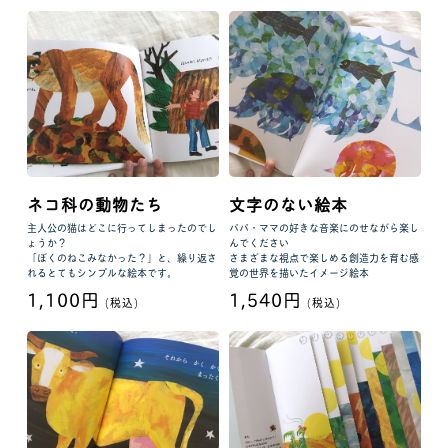
ネコ科の動物たち
文字のない絵本
主人公の猫はどこに行ってしまったのでし
パパ・ママの好きな音楽にのせながら楽し
ょうか？
んでください
「ぼくのねこみなかった？」と、繰り返さ
さまざまな視点で楽しめる創造力を育む感
れるとてもシンプルな絵本です。
覚の世界を描いたイメージ絵本
1,100円
1,540円
(税込)
(税込)