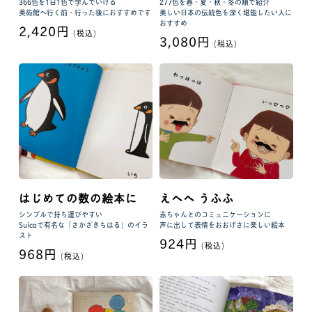
366色を1日1色で学んでいける
277色を春・夏・秋・冬の順で紹介
美術館へ行く前・行った後におすすめです
美しい日本の伝統色を深く堪能したい人に
おすすめ
2,420円
(税込)
3,080円
(税込)
はじめての数の絵本に
えへへ うふふ
シンプルで持ち運びやすい
赤ちゃんとのコミュニケーションに
Suicaで有名な「さかざきちはる」のイラ
声に出して表情をおおげさに楽しい絵本
スト
924円
(税込)
968円
(税込)