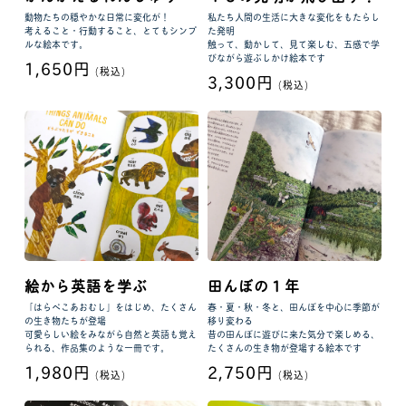
動物たちの穏やかな日常に変化が！
私たち人間の生活に大きな変化をもたらし
考えること・行動すること、とてもシンプ
た発明
ルな絵本です。
触って、動かして、見て楽しむ、五感で学
びながら遊ぶしかけ絵本です
1,650円
(税込)
3,300円
(税込)
絵から英語を学ぶ
田んぼの１年
「はらぺこあおむし」をはじめ、たくさん
春・夏・秋・冬と、田んぼを中心に季節が
の生き物たちが登場
移り変わる
可愛らしい絵をみながら自然と英語も覚え
昔の田んぼに遊びに来た気分で楽しめる、
られる、作品集のような一冊です。
たくさんの生き物が登場する絵本です
1,980円
2,750円
(税込)
(税込)