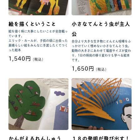
絵を描くということ
小さなてんとう虫が主人
絵を描く時に大事にしたいことが全部載っ
公
ています。
エリック・カールが、子供の頃に出会った
自分より大きな生き物にどんどん喧嘩をふ
素晴らしい絵をみんなに手渡したくてつく
っかけていく憎めない小さなてんとう虫。
った絵本
動物の大きさにあわせて場面サイズが変わ
り、1日の時刻の移り変わりも学べる絵本
1,540円
(税込)
です。
1,650円
(税込)
かんがえるれんしゅう
１８の発明が飛び出す！