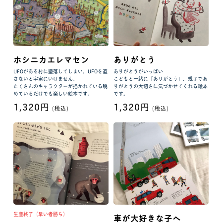
ホシニカエレマセン
ありがとう
UFOがある村に墜落してしまい、UFOを直
ありがとうがいっぱい
さないと宇宙にいけません。
こどもと一緒に「ありがとう」、親子であ
たくさんのキャラクターが描かれている眺
りがとうの大切さに気づかせてくれる絵本
めているだけでも楽しい絵本です。
です。
1,320円
1,320円
(税込)
(税込)
生産終了（早い者勝ち）
車が大好きな子へ