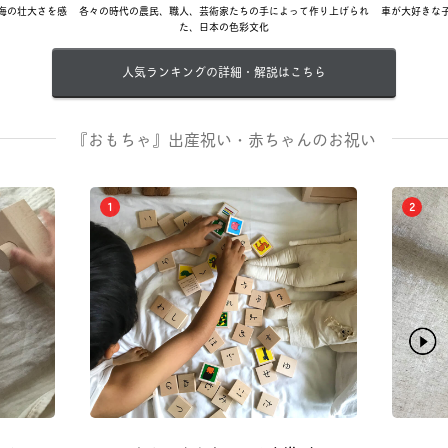
海の壮大さを感
各々の時代の農民、職人、芸術家たちの手によって作り上げられ
車が大好きな
た、日本の色彩文化
人気ランキングの詳細・解説はこちら
『おもちゃ』出産祝い・赤ちゃんのお祝い
1
2