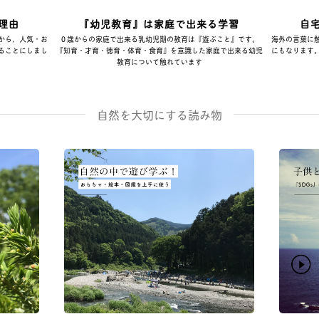
理由
『幼児教育』は家庭で出来る学習
自
から、人気・お
０歳からの家庭で出来る乳幼児期の教育は『遊ぶこと』です。
海外の言葉に
ることにしまし
『知育・才育・徳育・体育・食育』を意識した家庭で出来る幼児
にもなります
教育について触れています
自然を大切にする読み物