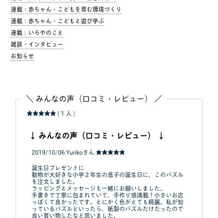
連載：赤ちゃん・こどもを育む環境づくり
連載：赤ちゃん・こどもと遊び学ぶ
連載：いろやのこと
雑談・インタビュー
お知らせ
＼ みんなの声（口コミ・レビュー） ／
★★★★★
( 1 人 )
↓ みんなの声（口コミ・レビュー） ↓
2019/10/06
Yurikoさん
★★★★★
誕生日プレゼントに
動物が大好きな小学２年生の息子の誕生日に、このパズル
を注文しました。
ラッピングとメッセージも一緒にお願いしました。
手書きで丁寧に包まれていて、手作り感満載！小さいお店
っぽくて良かったです。とにかく色がとても綺麗。私が知
っているパズルといったら、紙製のパズルだけだったので
良い買い物したなと思いました。