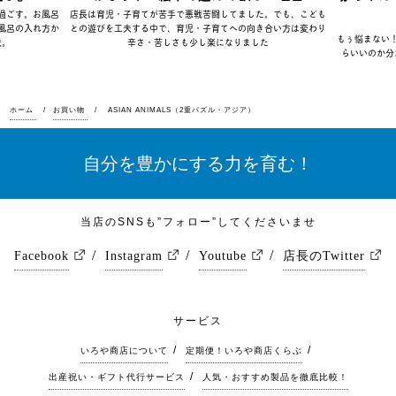
過ごす。お風呂
店長は育児・子育てが苦手で悪戦苦闘してました。でも、こども
風呂の入れ方か
との遊びを工夫する中で、育児・子育てへの向き合い方は変わり
もぅ悩まない
夫。
辛さ・苦しさも少し楽になりました
らいいのか分
ホーム
お買い物
ASIAN ANIMALS（2重パズル・アジア）
自分を豊かにする力を育む！
当店のSNSも”フォロー”してくださいませ
Facebook
Instagram
Youtube
店長のTwitter
サービス
いろや商店について
定期便！いろや商店くらぶ
出産祝い・ギフト代行サービス
人気・おすすめ製品を徹底比較！