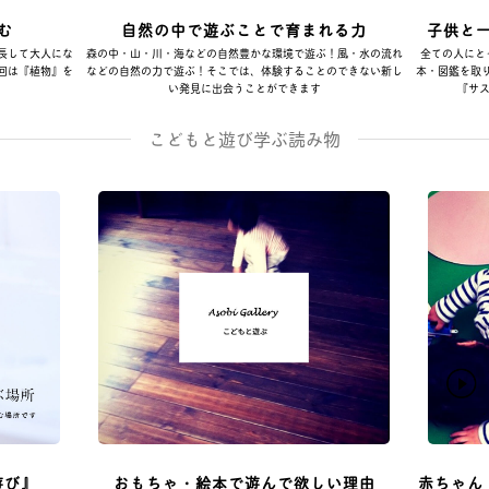
む
自然の中で遊ぶことで育まれる力
子供と
長して大人にな
森の中・山・川・海などの自然豊かな環境で遊ぶ！風・水の流れ
全ての人にと
回は『植物』を
などの自然の力で遊ぶ！そこでは、体験することのできない新し
本・図鑑を取
い発見に出会うことができます
『サス
こどもと遊び学ぶ読み物
遊び』
おもちゃ・絵本で遊んで欲しい理由
赤ちゃん