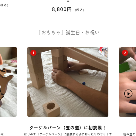
み
(税込)
8,800円
(税込)
『おもちゃ』誕生日・お祝い
1
2
クーゲルバーン（玉の道）に初挑戦！
み木
はじめて「クーゲルバーン」に挑戦する子にぴったりのセットで
組み立て