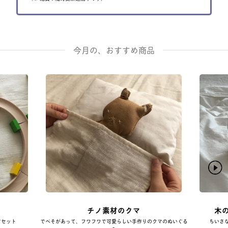
今月の、おすすめ商品
イ
チノ素材のクマ
木
すセット
でべそがあって、フワフワで可愛らしい手作りのクマのぬいぐる
ちいさ