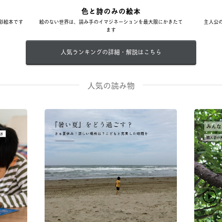
色と詩のみの絵本
彩絵本です
絵のない世界は、読み手のイマジネーションを最大限にかきたて
主人公
ます
人気ランキングの詳細・解説はこちら
人気の読み物