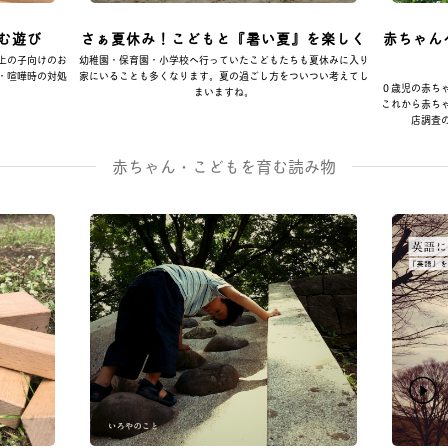
む遊び
さぁ夏休み！こどもと『暑い夏』を楽しく
赤ちゃん
上の子向けのお
幼稚園・保育園・小学校へ行っていたこどもたちも夏休みに入り
・喧嘩時の対処
家にいることも多くなります。夏の過ごし方をついつい考えてし
０歳児の赤ち
まいますね。
これから赤ち
店調査
赤ちゃん・こどもを育む読み物