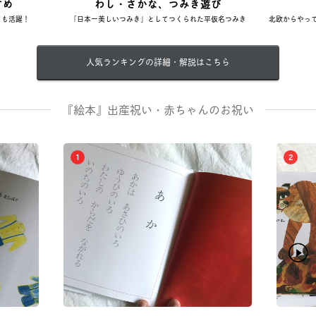
すめ
わし・さかな、つみき遊び
ても活躍！
「日本一美しいつみき」としてつくられた平仮名つみき
北欧からやっ
人気ランキングの詳細・解説はこちら
『絵本』出産祝い・赤ちゃんのお祝い
1
2