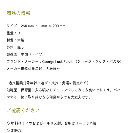
商品の情報
サイズ：250 mm × - mm × 200 mm
重量：-g
材質：木製
外箱：無し
製造国：中国（ドイツ）
ブランド・メーカー：George Luck Puzzle（ジョージ・ラック・パズル）
メーカー推奨対象年齢：５歳頃〜
- 店長推奨対象年齢（遊び・成長・発達の視点から） -
幼稚園・保育園に入る頃ならチャレンジしてみても良いでしょう。パパ・
ママと一緒に取り組むなら何歳からでも大丈夫です。
ご確認ください
◇ 塗料はドイツおよびイギリス製、合板はヨーロッパ製
◇ 31PCS