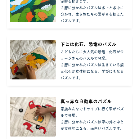
湖畔を描きます。
２層に分かれたパズルは水上と水中に
分かれ、生き物たちの繋がりを捉えた
パズルです。
下には化石、恐竜のパズル
こどもたちに大人気の恐竜・化石がジ
ョージさんのパズルで登場。
２層に分かれたパズルは生きている姿
と化石が立体的になる、学びにもなる
パズルです。
真っ赤な自動車のパズル
家族みんなでドライブに行く車がパズ
ルで登場。
２層に分かれたパズルは車の外と中と
が立体的になる、面白いパズルです。