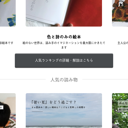
色と詩のみの絵本
彩絵本です
絵のない世界は、読み手のイマジネーションを最大限にかきたて
主人公
ます
人気ランキングの詳細・解説はこちら
人気の読み物