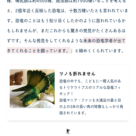
種、哺乳類は約4500種、爬虫類は約7500種いることを考える
と、2億年近く反映した恐竜は、十数万種いたとも言われていま
す。恐竜のことはもう知り尽くしたかのように思われているか
もしれませんが、まだこれからも驚きの発見がたくさんあるは
ずです。そんな発見をしてくれるような
未来の恐竜学者が出て
きてくれることを願っています。
」と締めくくられています。
ツノも折れません
恐竜の中でも、こどもに一際人気のあ
るトリケラトプスのリアルな恐竜フィ
ギュア！
恐竜マニア・ファンも大満足の鼻と目
の上の3本の長い角の特徴もしっかり再
現されています。