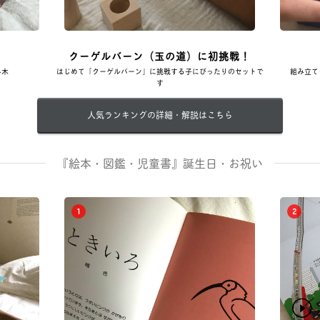
クーゲルバーン（玉の道）に初挑戦！
み木
はじめて「クーゲルバーン」に挑戦する子にぴったりのセットで
組み立て
す
人気ランキングの詳細・解説はこちら
『絵本・図鑑・児童書』誕生日・お祝い
1
2