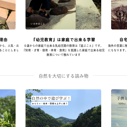
理由
『幼児教育』は家庭で出来る学習
自
から、人気・お
０歳からの家庭で出来る乳幼児期の教育は『遊ぶこと』です。
海外の言葉に
ることにしまし
『知育・才育・徳育・体育・食育』を意識した家庭で出来る幼児
にもなります
教育について触れています
自然を大切にする読み物