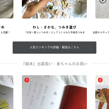
すめ
わし・さかな、つみき遊び
ても活躍！
「日本一美しいつみき」としてつくられた平仮名つみき
北欧からやっ
人気ランキングの詳細・解説はこちら
『絵本』出産祝い・赤ちゃんのお祝い
1
2