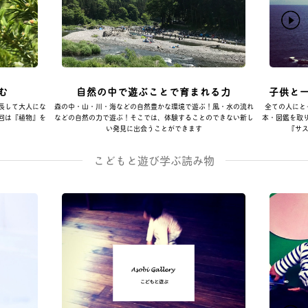
む
自然の中で遊ぶことで育まれる力
子供と
長して大人にな
森の中・山・川・海などの自然豊かな環境で遊ぶ！風・水の流れ
全ての人にと
回は『植物』を
などの自然の力で遊ぶ！そこでは、体験することのできない新し
本・図鑑を取
い発見に出会うことができます
『サス
こどもと遊び学ぶ読み物