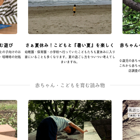
む遊び
さぁ夏休み！こどもと『暑い夏』を楽しく
赤ちゃん
上の子向けのお
幼稚園・保育園・小学校へ行っていたこどもたちも夏休みに入り
・喧嘩時の対処
家にいることも多くなります。夏の過ごし方をついつい考えてし
０歳児の赤ち
まいますね。
これから赤ち
店調査
赤ちゃん・こどもを育む読み物