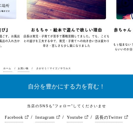
遊び』
おもちゃ・絵本で遊んで欲しい理由
赤ちゃん
過ごす。お風呂
店長は育児・子育てが苦手で悪戦苦闘してました。でも、こども
風呂の入れ方か
との遊びを工夫する中で、育児・子育てへの向き合い方は変わり
もぅ悩まない
夫。
辛さ・苦しさも少し楽になりました
らいいのか分
ホーム
お買い物
さがそう！マイゴノサウルス
自分を豊かにする力を育む！
当店のSNSも”フォロー”してくださいませ
Facebook
Instagram
Youtube
店長のTwitter