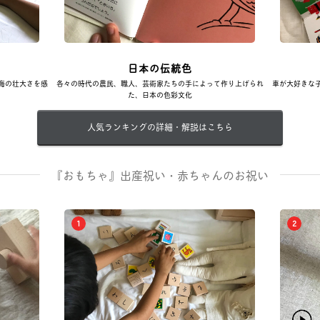
日本の伝統色
海の壮大さを感
各々の時代の農民、職人、芸術家たちの手によって作り上げられ
車が大好きな
た、日本の色彩文化
人気ランキングの詳細・解説はこちら
『おもちゃ』出産祝い・赤ちゃんのお祝い
1
2