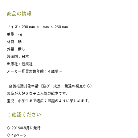
商品の情報
サイズ：290 mm × - mm × 250 mm
重量：- g
材質：紙
外箱：無し
製造国：日本
出版社：偕成社
メーカー推奨対象年齢：４歳頃〜
- 店長推奨対象年齢（遊び・成長・発達の視点から） -
恐竜が大好きな子に人気の絵本です。
園児・小学生まで幅広く図鑑のように楽しめます。
ご確認ください
◇ 2015年8月に発行
◇ 48ページ