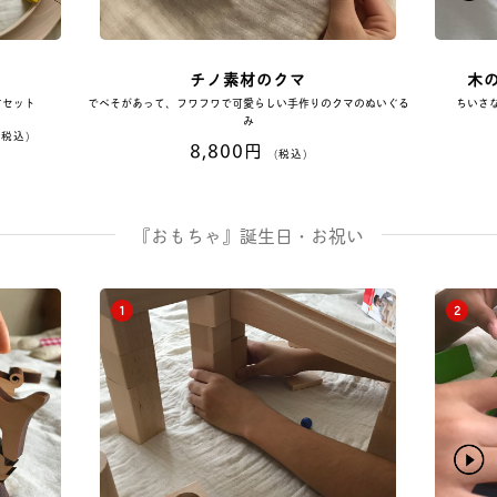
イ
チノ素材のクマ
木
すセット
でべそがあって、フワフワで可愛らしい手作りのクマのぬいぐる
ちいさ
み
(税込)
8,800円
(税込)
『おもちゃ』誕生日・お祝い
1
2