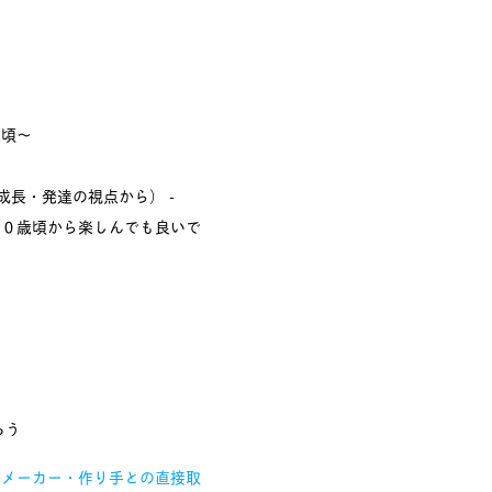
室
歳頃〜
成長・発達の視点から） -
で０歳頃から楽しんでも良いで
ろう
、メーカー・作り手との直接取