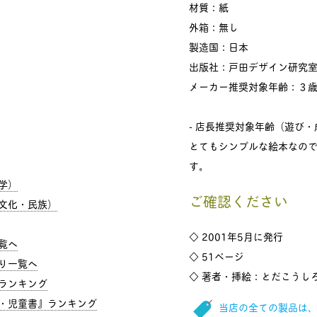
材質：紙
外箱：無し
製造国：日本
出版社：戸田デザイン研究
メーカー推奨対象年齢：３
- 店長推奨対象年齢（遊び・
とてもシンプルな絵本なの
す。
学）
ご確認ください
文化・民族）
◇ 2001年5月に発行
覧へ
◇ 51ページ
り一覧へ
◇ 著者・挿絵：とだこうし
ランキング
・児童書』ランキング
当店の全ての製品は