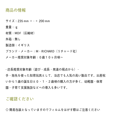
商品の情報
サイズ：235 mm × - × 200 mm
重量：-g
材質：MDF（圧縮材）
外箱：無し
製造国：イギリス
ブランド・メーカー：M・RICHARD（リチャード社）
メーカー推奨対象年齢：０歳１０ヶ月頃〜
- 店長推奨対象年齢（遊び・成長・発達の視点から） -
手・指先を使った知育玩具として、当店でも人気の高い製品です。出産祝
いから１歳の誕生日と０・１・２歳頃の購入の方が多く、幼稚園・保育
園・子育て支援施設などへの導入も多いです。
ご確認ください
◇ 簡易包装となっていますのでフィルムをはがす際はご注意ください