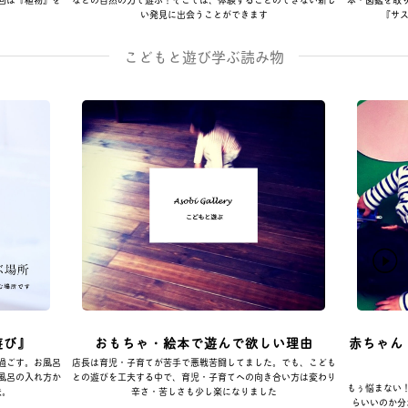
い発見に出会うことができます
『サス
こどもと遊び学ぶ読み物
遊び』
おもちゃ・絵本で遊んで欲しい理由
赤ちゃん
過ごす。お風呂
店長は育児・子育てが苦手で悪戦苦闘してました。でも、こども
風呂の入れ方か
との遊びを工夫する中で、育児・子育てへの向き合い方は変わり
もぅ悩まない
夫。
辛さ・苦しさも少し楽になりました
らいいのか分