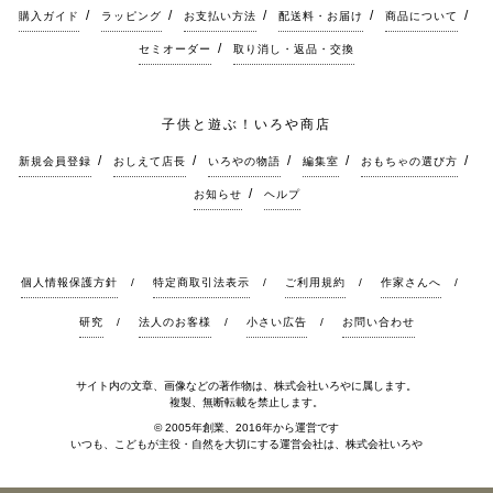
購入ガイド
ラッピング
お支払い方法
配送料・お届け
商品について
セミオーダー
取り消し・返品・交換
子供と遊ぶ！いろや商店
新規会員登録
おしえて店長
いろやの物語
編集室
おもちゃの選び方
お知らせ
ヘルプ
個人情報保護方針
特定商取引法表示
ご利用規約
作家さんへ
研究
法人のお客様
小さい広告
お問い合わせ
サイト内の文章、画像などの著作物は、株式会社いろやに属します。
複製、無断転載を禁止します。
© 2005年創業、2016年から運営です
いつも、こどもが主役・自然を大切にする運営会社は、株式会社いろや