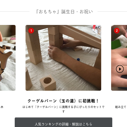
『おもちゃ』誕生日・お祝い
1
2
クーゲルバーン（玉の道）に初挑戦！
み木
はじめて「クーゲルバーン」に挑戦する子にぴったりのセットで
組み立て
す
人気ランキングの詳細・解説はこちら