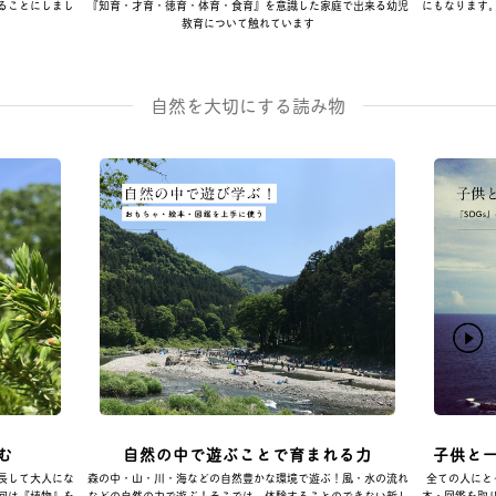
ることにしまし
『知育・才育・徳育・体育・食育』を意識した家庭で出来る幼児
にもなります
教育について触れています
自然を大切にする読み物
む
自然の中で遊ぶことで育まれる力
子供と
長して大人にな
森の中・山・川・海などの自然豊かな環境で遊ぶ！風・水の流れ
全ての人にと
回は『植物』を
などの自然の力で遊ぶ！そこでは、体験することのできない新し
本・図鑑を取