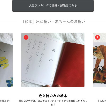
人気ランキングの詳細・解説はこちら
『絵本』出産祝い・赤ちゃんのお祝い
1
2
色と詩のみの絵本
彩絵本です
絵のない世界は、読み手のイマジネーションを最大限にかきたて
主人公
ます