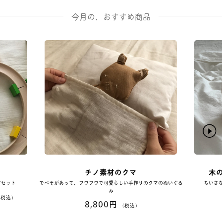
今月の、おすすめ商品
イ
チノ素材のクマ
木
すセット
でべそがあって、フワフワで可愛らしい手作りのクマのぬいぐる
ちいさ
み
(税込)
8,800円
(税込)