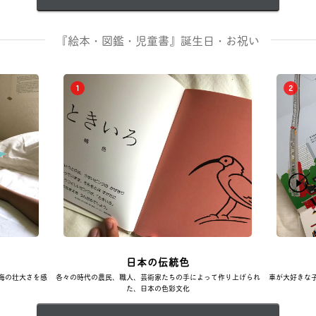
『絵本・図鑑・児童書』誕生日・お祝い
1
2
日本の伝統色
海の壮大さを感
各々の時代の農民、職人、芸術家たちの手によって作り上げられ
車が大好きな
た、日本の色彩文化