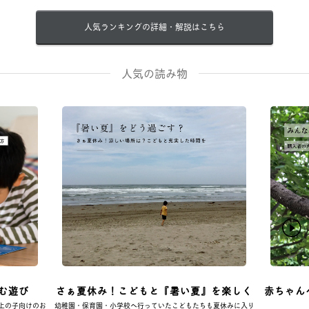
人気ランキングの詳細・解説はこちら
人気の読み物
む遊び
さぁ夏休み！こどもと『暑い夏』を楽しく
赤ちゃん
上の子向けのお
幼稚園・保育園・小学校へ行っていたこどもたちも夏休みに入り