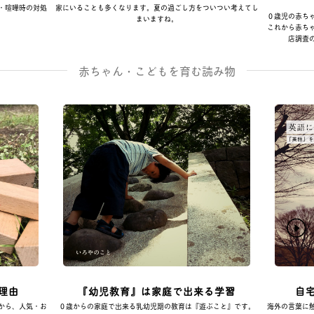
・喧嘩時の対処
家にいることも多くなります。夏の過ごし方をついつい考えてし
０歳児の赤ち
まいますね。
これから赤ち
店調査
赤ちゃん・こどもを育む読み物
理由
『幼児教育』は家庭で出来る学習
自
から、人気・お
０歳からの家庭で出来る乳幼児期の教育は『遊ぶこと』です。
海外の言葉に