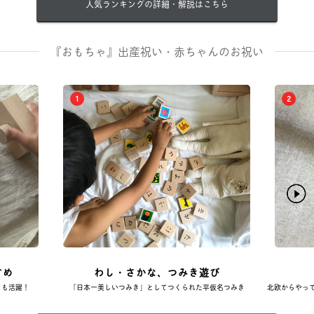
人気ランキングの詳細・解説はこちら
『おもちゃ』出産祝い・赤ちゃんのお祝い
1
2
すめ
わし・さかな、つみき遊び
ても活躍！
「日本一美しいつみき」としてつくられた平仮名つみき
北欧からやっ