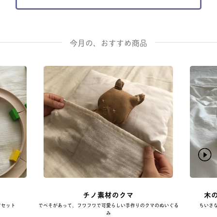
今月の、おすすめ商品
イ
チノ素材のクマ
木
すセット
でべそがあって、フワフワで可愛らしい手作りのクマのぬいぐる
ちいさ
み