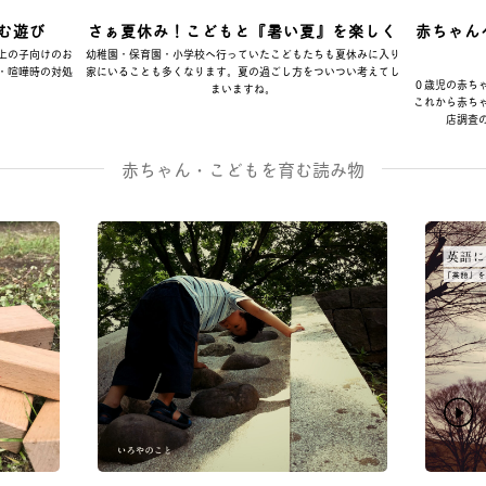
む遊び
さぁ夏休み！こどもと『暑い夏』を楽しく
赤ちゃん
上の子向けのお
幼稚園・保育園・小学校へ行っていたこどもたちも夏休みに入り
・喧嘩時の対処
家にいることも多くなります。夏の過ごし方をついつい考えてし
０歳児の赤ち
まいますね。
これから赤ち
店調査
赤ちゃん・こどもを育む読み物