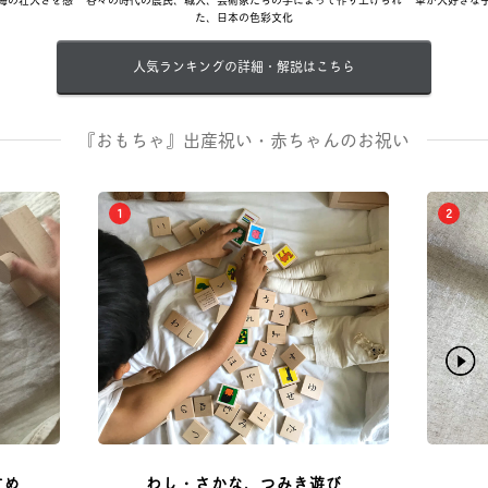
た、日本の色彩文化
人気ランキングの詳細・解説はこちら
『おもちゃ』出産祝い・赤ちゃんのお祝い
1
2
すめ
わし・さかな、つみき遊び