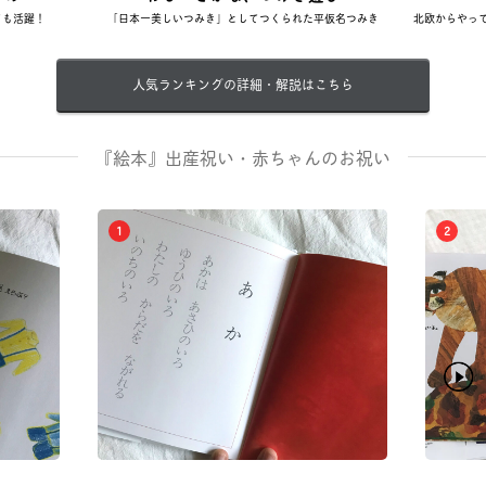
ても活躍！
「日本一美しいつみき」としてつくられた平仮名つみき
北欧からやっ
人気ランキングの詳細・解説はこちら
『絵本』出産祝い・赤ちゃんのお祝い
1
2