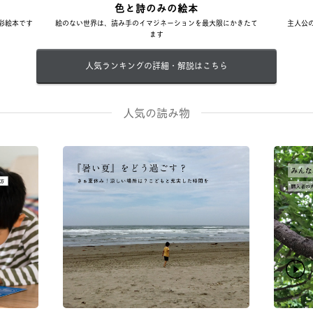
色と詩のみの絵本
彩絵本です
絵のない世界は、読み手のイマジネーションを最大限にかきたて
主人公
ます
人気ランキングの詳細・解説はこちら
人気の読み物