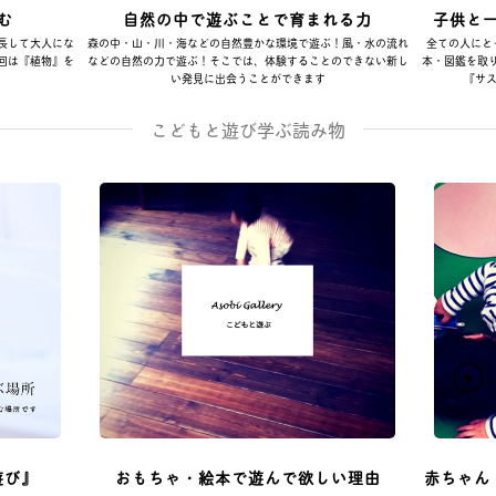
む
自然の中で遊ぶことで育まれる力
子供と
長して大人にな
森の中・山・川・海などの自然豊かな環境で遊ぶ！風・水の流れ
全ての人にと
回は『植物』を
などの自然の力で遊ぶ！そこでは、体験することのできない新し
本・図鑑を取
い発見に出会うことができます
『サス
こどもと遊び学ぶ読み物
遊び』
おもちゃ・絵本で遊んで欲しい理由
赤ちゃん