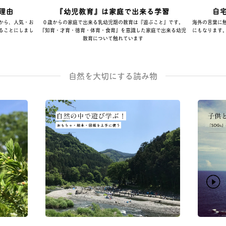
理由
『幼児教育』は家庭で出来る学習
自
から、人気・お
０歳からの家庭で出来る乳幼児期の教育は『遊ぶこと』です。
海外の言葉に
ることにしまし
『知育・才育・徳育・体育・食育』を意識した家庭で出来る幼児
にもなります
教育について触れています
自然を大切にする読み物