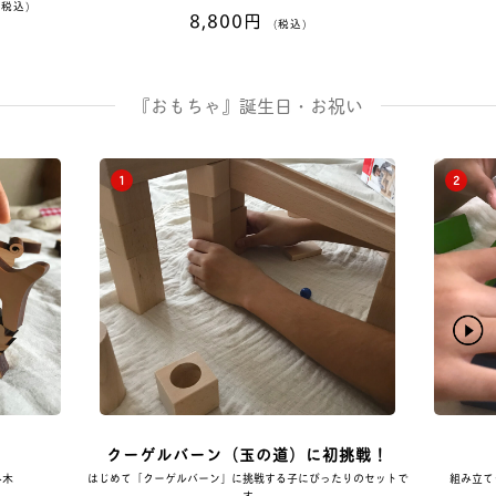
(税込)
8,800円
(税込)
『おもちゃ』誕生日・お祝い
1
2
クーゲルバーン（玉の道）に初挑戦！
み木
はじめて「クーゲルバーン」に挑戦する子にぴったりのセットで
組み立て
す