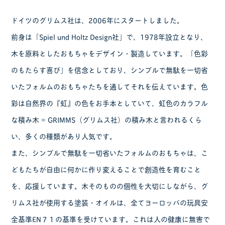
ドイツのグリムス社は、2006年にスタートしました。
前身は「Spiel und Holtz Design社」で、1978年設立となり、
木を原料としたおもちゃをデザイン・製造しています。「色彩
のもたらす喜び」を信念としており、シンプルで無駄を一切省
いたフォルムのおもちゃたちを通してそれを伝えています。色
彩は自然界の『虹』の色をお手本としていて、虹色のカラフル
な積み木 = GRIMMS（グリムス社）の積み木と言われるくら
い、多くの種類があり人気です。
また、シンプルで無駄を一切省いたフォルムのおもちゃは、こ
どもたちが自由に何かに作り変えることで創造性を育むこと
を、応援しています。木そのものの個性を大切にしながら、グ
リムス社が使用する塗装・オイルは、全てヨーロッパの玩具安
全基準EN７１の基準を受けています。これは人の健康に無害で