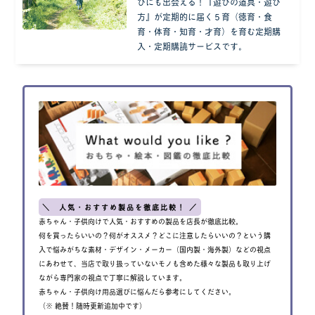
びにも出会える！『遊びの道具・遊び
方』が定期的に届く５育（徳育・食
育・体育・知育・才育）を育む定期購
入・定期購読サービスです。
＼ 人気・おすすめ製品を徹底比較！ ／
赤ちゃん・子供向けで人気・おすすめの製品を店長が徹底比較。
何を買ったらいいの？何がオススメ？どこに注意したらいいの？という購
入で悩みがちな素材・デザイン・メーカー（国内製・海外製）などの視点
にあわせて、当店で取り扱っていないモノも含めた様々な製品も取り上げ
ながら専門家の視点で丁寧に解説しています。
赤ちゃん・子供向け用品選びに悩んだら参考にしてください。
（※ 絶賛！随時更新追加中です）