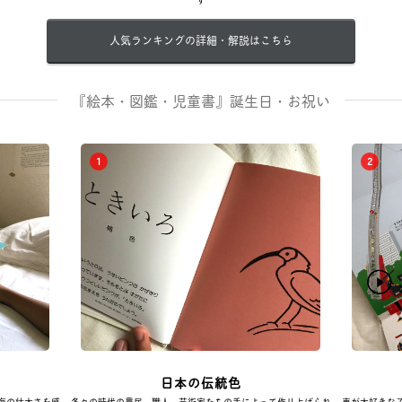
人気ランキングの詳細・解説はこちら
『絵本・図鑑・児童書』誕生日・お祝い
1
2
日本の伝統色
海の壮大さを感
各々の時代の農民、職人、芸術家たちの手によって作り上げられ
車が大好きな