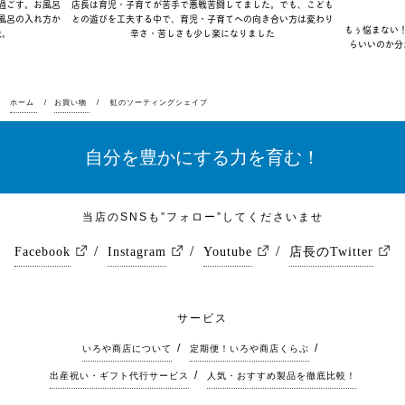
過ごす。お風呂
店長は育児・子育てが苦手で悪戦苦闘してました。でも、こども
風呂の入れ方か
との遊びを工夫する中で、育児・子育てへの向き合い方は変わり
もぅ悩まない
夫。
辛さ・苦しさも少し楽になりました
らいいのか分
ホーム
お買い物
虹のソーティングシェイプ
自分を豊かにする力を育む！
当店のSNSも”フォロー”してくださいませ
Facebook
Instagram
Youtube
店長のTwitter
サービス
いろや商店について
定期便！いろや商店くらぶ
出産祝い・ギフト代行サービス
人気・おすすめ製品を徹底比較！