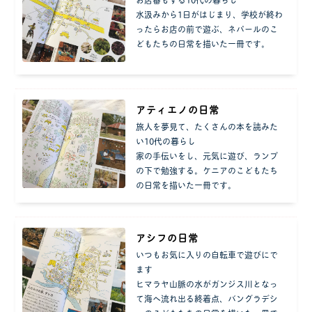
水汲みから1日がはじまり、学校が終わ
ったらお店の前で遊ぶ、ネパールのこ
どもたちの日常を描いた一冊です。
アティエノの日常
旅人を夢見て、たくさんの本を読みた
い10代の暮らし
家の手伝いをし、元気に遊び、ランプ
の下で勉強する。ケニアのこどもたち
の日常を描いた一冊です。
アシフの日常
いつもお気に入りの自転車で遊びにで
ます
ヒマラヤ山脈の水がガンジス川となっ
て海へ流れ出る終着点、バングラデシ