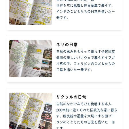
世界を常に意識し世界基準で暮らす、
インドのこどもたちの日常を描いた一
冊です。
ネリの日常
自然の恵みをもらって暮らす少数民族
棚田の美しいバナウェで暮らすイフガ
オ族の子、フィリピンのこどもたちの
日常を描いた一冊です。
リクソルの日常
自然のなかであそびを発明する名人
200年前に建てられた伝統的な家に暮ら
す、国民総幸福量を大切にする国ブー
タンのこどもたちの日常を描いた一冊
です。