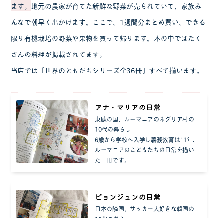
ます。
地元の農家が育てた新鮮な野菜が売られていて、家族み
んなで朝早く出かけます。ここで、1週間分まとめ買い、できる
限り有機栽培の野菜や果物を買って帰ります。本の中ではたく
さんの料理が掲載されてます。
当店では「世界のともだちシリーズ全36冊」すべて揃います。
アナ・マリアの日常
東欧の国、ルーマニアのネグリア村の
10代の暮らし
6歳から学校へ入学し義務教育は11年、
ルーマニアのこどもたちの日常を描い
た一冊です。
ピョンジュンの日常
日本の隣国、サッカー大好きな韓国の