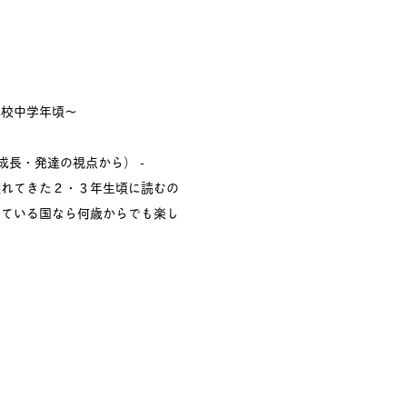
学校中学年頃〜
成長・発達の視点から） -
慣れてきた２・３年生頃に読むの
っている国なら何歳からでも楽し