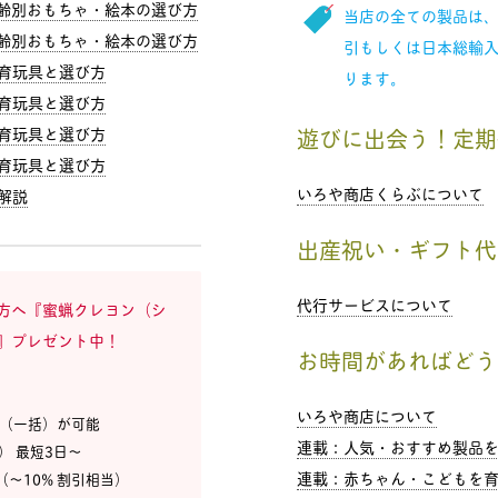
年齢別おもちゃ・絵本の選び方
当店の全ての製品は
年齢別おもちゃ・絵本の選び方
引もしくは日本総輸
育玩具と選び方
ります。
育玩具と選び方
育玩具と選び方
遊びに出会う！定期
育玩具と選び方
いろや商店くらぶについて
解説
出産祝い・ギフト代
代行サービスについて
方へ『蜜蝋クレヨン（シ
』プレゼント中！
お時間があればどう
いろや商店について
ド（一括）が可能
連載：人気・おすすめ製品
込） 最短3日〜
連載：赤ちゃん・こどもを育
（〜10% 割引相当）