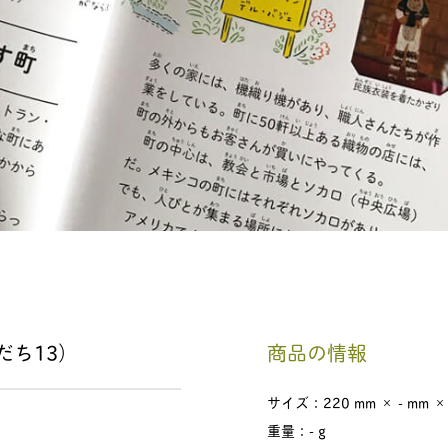
゙ち13）
商品の情報
サイズ：220 mm × - mm ×
重量：- g