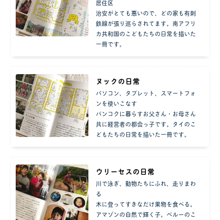
居住区
治安がとても悪いので、どの家も有刺
鉄線が張り巡らされてます。南アフリ
カ共和国のこどもたちの日常を描いた
一冊です。
ヌックの日常
パソコン、タブレット、スマートフォ
ンを使いこなす
バンコクに暮らすお父さん・お母さん
共に経営者の都会っ子です。タイのこ
どもたちの日常を描いた一冊です。
ウリーセスの日常
川で泳ぎ、動物たちにふれ、走りまわ
る
木に登ってすきなだけ果物を食べる。
アマゾンの自然で輝く子。ペルーのこ