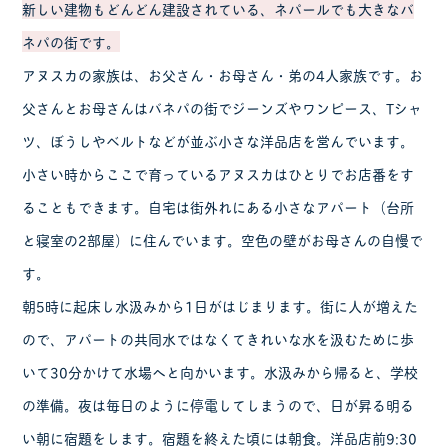
新しい建物もどんどん建設されている、ネパールでも大きなバ
ネパの街です。
アヌスカの家族は、お父さん・お母さん・弟の4人家族です。お
父さんとお母さんはバネパの街でジーンズやワンピース、Tシャ
ツ、ぼうしやベルトなどが並ぶ小さな洋品店を営んでいます。
小さい時からここで育っているアヌスカはひとりでお店番をす
ることもできます。自宅は街外れにある小さなアパート（台所
と寝室の2部屋）に住んでいます。空色の壁がお母さんの自慢で
す。
朝5時に起床し水汲みから1日がはじまります。街に人が増えた
ので、アパートの共同水ではなくてきれいな水を汲むために歩
いて30分かけて水場へと向かいます。水汲みから帰ると、学校
の準備。夜は毎日のように停電してしまうので、日が昇る明る
い朝に宿題をします。宿題を終えた頃には朝食。洋品店前9:30