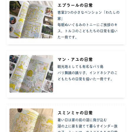
エブラールの日常
客室3つの小さなペンション「わたしの
家」
毎朝ぬいぐるみのトニーにご挨拶のキ
ス、トルコのこどもたちの日常を描い
た一冊です。
マン・アユの日常
観光地としても有名なバリ島
バリ舞踊の踊り子、インドネシアのこ
どもたちの日常を描いた一冊です。
スミンミャの日常
暑い日は家の前の湖に飛び込む
湖の上に家を建てて暮らすインダー族