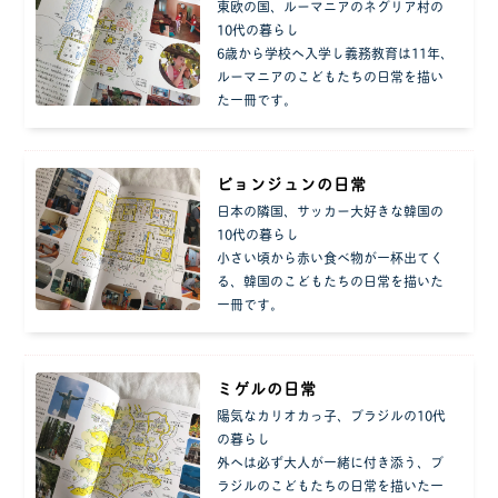
東欧の国、ルーマニアのネグリア村の
10代の暮らし
6歳から学校へ入学し義務教育は11年、
ルーマニアのこどもたちの日常を描い
た一冊です。
ピョンジュンの日常
日本の隣国、サッカー大好きな韓国の
10代の暮らし
小さい頃から赤い食べ物が一杯出てく
る、韓国のこどもたちの日常を描いた
一冊です。
ミゲルの日常
陽気なカリオカっ子、ブラジルの10代
の暮らし
外へは必ず大人が一緒に付き添う、ブ
ラジルのこどもたちの日常を描いた一