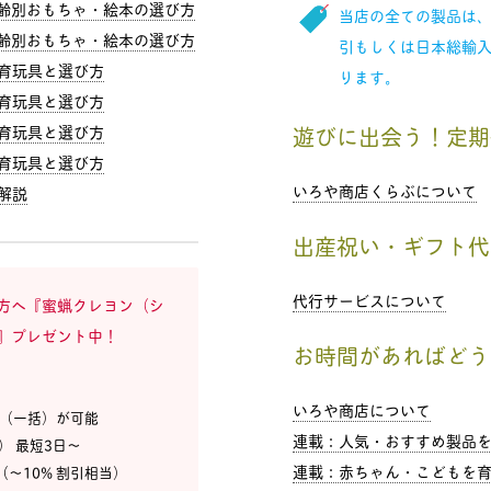
年齢別おもちゃ・絵本の選び方
当店の全ての製品は
年齢別おもちゃ・絵本の選び方
引もしくは日本総輸
育玩具と選び方
ります。
育玩具と選び方
育玩具と選び方
遊びに出会う！定期
育玩具と選び方
いろや商店くらぶについて
解説
出産祝い・ギフト代
代行サービスについて
方へ『蜜蝋クレヨン（シ
』プレゼント中！
お時間があればどう
いろや商店について
ド（一括）が可能
連載：人気・おすすめ製品
込） 最短3日〜
連載：赤ちゃん・こどもを育
（〜10% 割引相当）