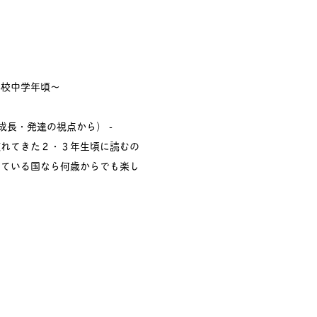
学校中学年頃〜
成長・発達の視点から） -
慣れてきた２・３年生頃に読むの
っている国なら何歳からでも楽し