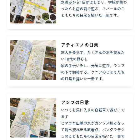
水汲みから1日がはじまり、学校が終わ
ったらお店の前で遊ぶ、ネパールのこ
どもたちの日常を描いた一冊です。
アティエノの日常
旅人を夢見て、たくさんの本を読みた
い10代の暮らし
家の手伝いをし、元気に遊び、ランプ
の下で勉強する。ケニアのこどもたち
の日常を描いた一冊です。
アシフの日常
いつもお気に入りの自転車で遊びにで
ます
ヒマラヤ山脈の水がガンジス川となっ
て海へ流れ出る終着点、バングラデシ
ュのこどもたちの日常を描いた一冊で