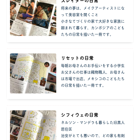
スレイダーの日常
将来の夢は、メイクアーティストにな
って美容室を開くこと
小さなてづくりの家で大好きな家族に
囲まれて暮らす、カンボジアのこども
たちの日常を描いた一冊です。
リセットの日常
毎朝お母さんのお手伝いをする小学生
お父さんの仕事は織物職人、お母さん
は市場で出店。メキシコのこどもたち
の日常を描いた一冊です。
シフィウェの日常
ネルソン・マンデラも暮らした旧黒人
居住区
治安がとても悪いので、どの家も有刺