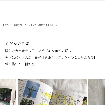
ホーム
お買い物
ブラジル（世界のともだち03）
ミゲルの日常
陽気なカリオカっ子、ブラジルの10代の暮らし
外へは必ず大人が一緒に付き添う、ブラジルのこどもたちの日
常を描いた一冊です。