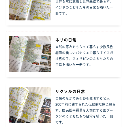
世界を常に意識し世界基準で暮らす、
インドのこどもたちの日常を描いた一
冊です。
ネリの日常
自然の恵みをもらって暮らす少数民族
棚田の美しいバナウェで暮らすイフガ
オ族の子、フィリピンのこどもたちの
日常を描いた一冊です。
リクソルの日常
自然のなかであそびを発明する名人
200年前に建てられた伝統的な家に暮ら
す、国民総幸福量を大切にする国ブー
タンのこどもたちの日常を描いた一冊
です。